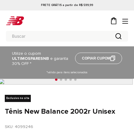
FRETE GRÁTIS a partir de R$ 599,99
Utilize o cupom
ULTIMOSPARESNB
e garanta
COPIAR CUPOM
30% OFF *
*válido para itens selecionados
Exclusivo no site
Tênis New Balance 2002r Unisex
SKU
: 
4099246