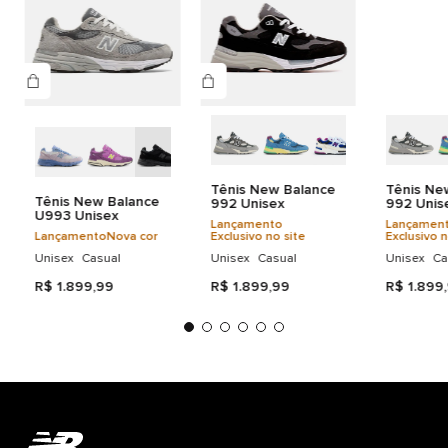
Detalhes do produto
CABEDAL: 49,66% COURO 30,65% TEXTIL 19,69% SINTETICO
FORRO: 100% TEXTIL PALMILHA: 80% TEXTIL 20% EVA SOLA: 80%
EVA 20% BORRACHA
Tênis New Balance
Tênis Ne
Tênis New Balance
992 Unisex
992 Unis
U993 Unisex
Lançamento
Lançamen
Lançamento
Nova cor
Exclusivo no site
Exclusivo n
Unisex
Casual
Unisex
Casual
Unisex
Ca
R$
1
.
899
,
99
R$
1
.
899
,
99
R$
1
.
899
,