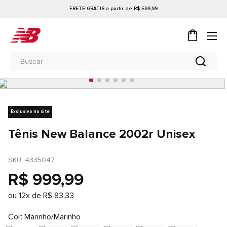
FRETE GRÁTIS a partir de R$ 599,99
Exclusivo no site
Tênis New Balance 2002r Unisex
SKU
: 
4335047
R$
999
,
99
ou
12
x de
R$
83
,
33
Cor
Marinho/Marinho