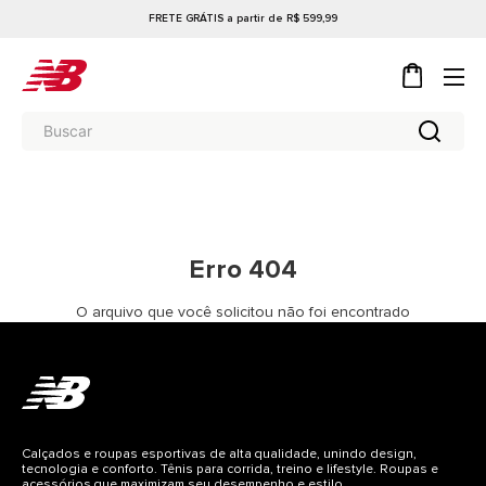
FRETE GRÁTIS a partir de R$ 599,99
Erro 404
O arquivo que você solicitou não foi encontrado
Calçados e roupas esportivas de alta qualidade, unindo design,
tecnologia e conforto. Tênis para corrida, treino e lifestyle. Roupas e
acessórios que maximizam seu desempenho e estilo.