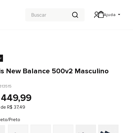
Ajuda
Central de Ajuda
Carteira & Trocas e devoluções
r
is New Balance 500v2 Masculino
313515
449
,
99
 de
R$
37
,
49
reto/Preto