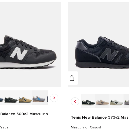
Pret
Gê
Mas
Det
CAB
TEX
Balance 500v2 Masculino
Tênis New Balance 373v2 Masc
asual
Masculino
Casual