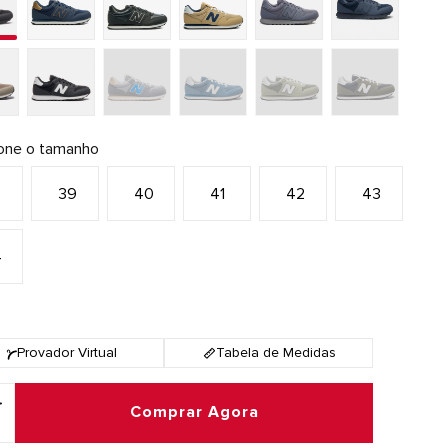
ione o tamanho
8
39
40
41
42
43
4
Provador Virtual
Tabela de Medidas
Comprar Agora