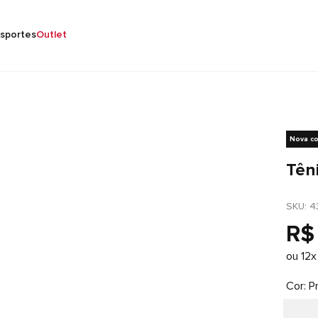
sportes
Outlet
Nova co
Tên
SKU
: 
4
R$
ou
12
x
Cor
P