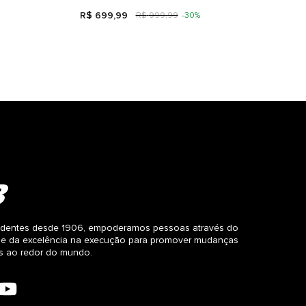
R$
699
,
99
R$
999
,
99
-
30%
dentes desde 1906, empoderamos pessoas através do
 e da excelência na execução para promover mudanças
as ao redor do mundo.