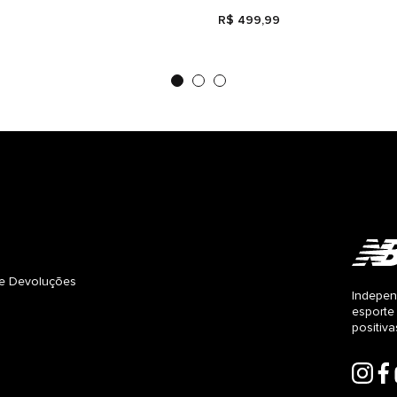
R$
499
,
99
s e Devoluções
Indepen
esporte
positiv