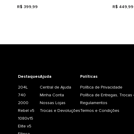
R$
399
,
99
R$
449
,
99
Destaques
Ajuda
Políticas
204L
Central de Ajuda
Política de Privacidade
740
Minha Conta
Política de Entregas, Troca
2000
Nossas Lojas
Regulamentos
Rebel v5
Trocas e Devoluções
Termos e Condições
1080v15
Elite v5
Ellipse