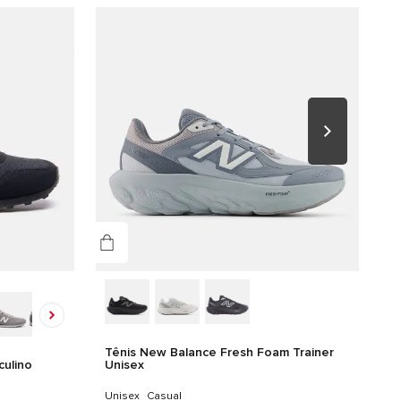
o/Preto
nero
culino
alhes do produto
EDAL: 60% SINTETICO 40% TEXTIL FORRO/PALMILHA: 100%
TIL SOLA: 53% EVA 47% BORRACHA
Tênis New Balance Fresh Foam Trainer
ulino
Unisex
Unisex
Casual