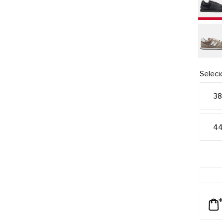
Selec
3
4