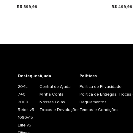
R$
399
,
99
R$
499
,
99
Destaques
Ajuda
Políticas
204L
Central de Ajuda
Política de Privacidade
740
Minha Conta
Política de Entregas, Troca
2000
Nossas Lojas
Regulamentos
Rebel v5
Trocas e Devoluções
Termos e Condições
1080v15
Elite v5
Ellipse