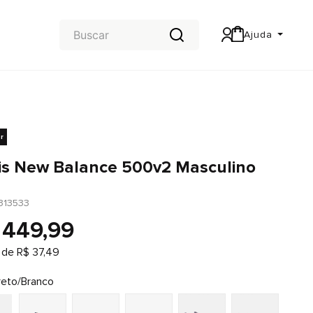
Ajuda
Central de Ajuda
Carteira & Trocas e devoluções
r
is New Balance 500v2 Masculino
313533
449
,
99
 de
R$
37
,
49
reto/Branco