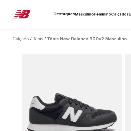
Destaques
Masculino
Feminino
Calçados
E
Calçado
Tênis
Tênis New Balance 500v2 Masculino