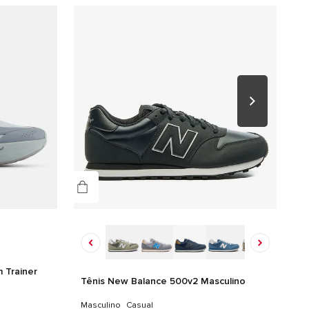
o/Branco
nero
culino
alhes do produto
EDAL: 60% SINTETICO 40% TEXTIL FORRO/PALMILHA: 100%
TIL SOLA: 53% EVA 47% BORRACHA
 Trainer
Tênis New Balance 500v2 Masculino
Masculino
Casual