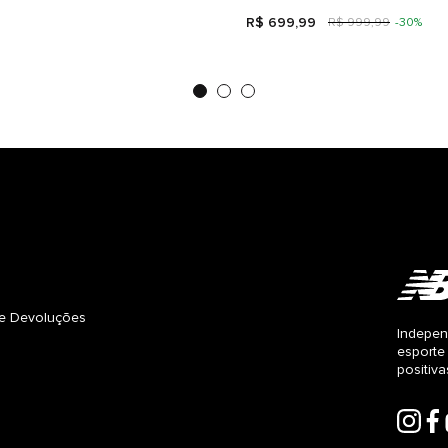
R$
699
,
99
R$
999
,
99
-
30%
s e Devoluções
Indepen
esporte
positiv