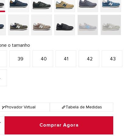
ione o tamanho
8
39
40
41
42
43
4
Provador Virtual
Tabela de Medidas
Comprar Agora