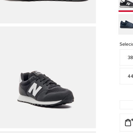
Selec
3
4