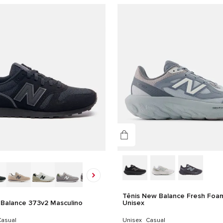
Pret
Gê
Mas
Det
CAB
TEX
Tênis New Balance Fresh Foam
Balance 373v2 Masculino
Unisex
asual
Unisex
Casual