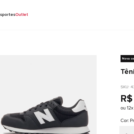
sportes
Outlet
Nova co
Tên
SKU
: 
4
R$
ou
12
x
Cor
P