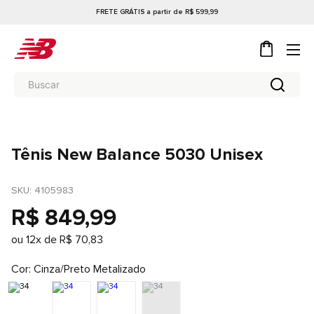
FRETE GRÁTIS a partir de R$ 599,99
Tênis New Balance 5030 Unisex
SKU
: 
4105983
R$
849
,
99
ou
12
x de
R$
70
,
83
Cor
Cinza/Preto Metalizado