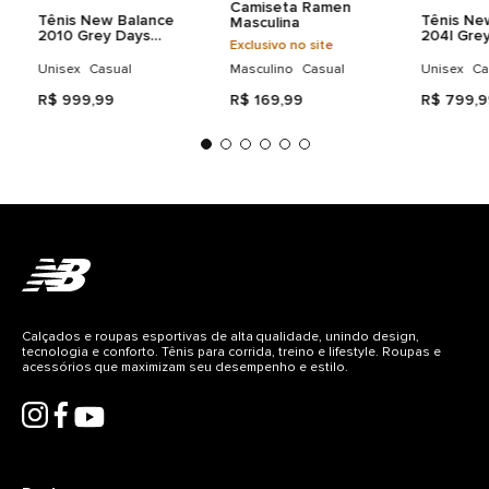
Camiseta Ramen
Tênis New Balance
Tênis Ne
Masculina
2010 Grey Days
204l Gre
Exclusivo no site
Unisex
Unisex
Unisex
Casual
Masculino
Casual
Unisex
Ca
R$
999
,
99
R$
169
,
99
R$
799
,
9
Calçados e roupas esportivas de alta qualidade, unindo design,
tecnologia e conforto. Tênis para corrida, treino e lifestyle. Roupas e
acessórios que maximizam seu desempenho e estilo.