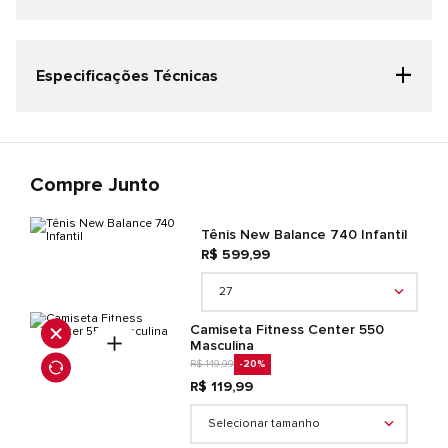
+
Especificações Técnicas
Categoria Especificação
Kids
Cor
Marinho/Branco
Compre Junto
Gênero
Infantil
Tênis New Balance 740 Infantil
Detalhes do produto
R$ 599,99
CABEDAL: 69,1% SINTETICO 30,9% TEXTIL FORRO/PALMILHA: 100%
TEXTIL SOLA: 90% BORRACHA 10% EVA
27
Camiseta Fitness Center 550
Masculina
R$ 149,99
-20
%
R$ 119,99
Selecionar tamanho