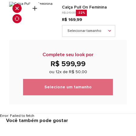
Calça Pull On Feminina
R$ 249,99
-32
%
R$ 169,99
Selecionar tamanho
Complete seu look por
R$ 599,99
ou 12x de
R$ 50,00
Selecione um tamanho
Error:
Failed to fetch
Você também pode gostar