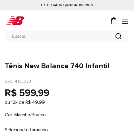
FRETE GRÁTIS a partir de R$ 599,99
Tênis New Balance 740 Infantil
SKU
: 
4153923
R$
599
,
99
ou
12
x de
R$
49
,
99
Cor
Marinho/Branco
Selecione o tamanho