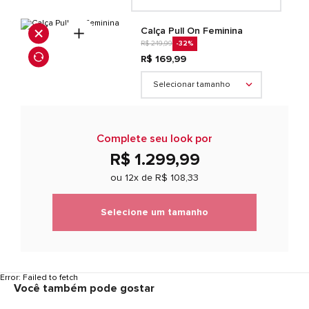
Calça Pull On Feminina
R$ 249,99
-32
%
R$ 169,99
Selecionar tamanho
Complete seu look por
R$ 1.299,99
ou 12x de
R$ 108,33
Selecione um tamanho
Error:
Failed to fetch
Você também pode gostar