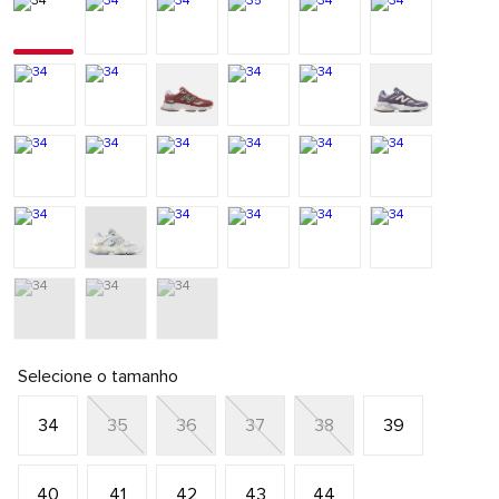
Selecione o tamanho
34
35
36
37
38
39
40
41
42
43
44