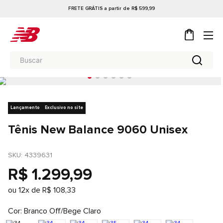
FRETE GRÁTIS a partir de R$ 599,99
Lançamento
Exclusivo no site
Tênis New Balance 9060 Unisex
SKU
: 
4339631
R$
1
.
299
,
99
ou
12
x de
R$
108
,
33
Cor
Branco Off/Bege Claro