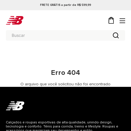
FRETE GRÁTIS a partir de R$ 599,99
Erro 404
O arquivo que você solicitou não foi encontrado
Calçados e roupas esportivas de alta qualidade, unindo design,
tecnologia e conforto. Tênis para corrida, treino e lifestyle. Roupas e
acessórios que maximizam seu desempenho e estilo.