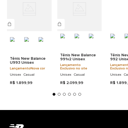
macia com uma borda durável em poliuretano;
Unisex
Cápsulas ABZORB SBS semitranslúcidas;
Detalhes do produto
Logo “N” com detalhes em baixo-relevo;
CABEDAL: 65,3% COURO 21,9% TEXTIL 12,8% SINTETICO
Detalhes refletivos;
FORRO/PALMILHA: 100% TEXTIL SOLA: 60% BORRACHA 40% EVA
Logo “v2” bordado na língua;
Peso: 442,7 g (15,6 oz).
Tênis New Balance
Tênis Ne
Tênis New Balance
991v2 Unisex
992 Unis
U993 Unisex
Lançamento
Lançamen
Lançamento
Nova cor
Exclusivo no site
Exclusivo n
Unisex
Casual
Unisex
Casual
Unisex
Ca
R$
1
.
899
,
99
R$
2
.
099
,
99
R$
1
.
899
,