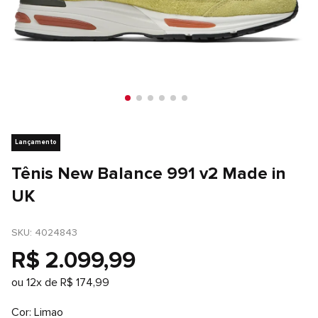
Lançamento
Tênis New Balance 991 v2 Made in
UK
SKU
: 
4024843
R$
2
.
099
,
99
ou
12
x de
R$
174
,
99
Cor
Limao