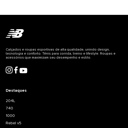
Gênero
- Logo “N” com detalhes em baixo-relevo; - Detalhes
refletivos; - Logo “v2” bordado na língua; - Peso: 442,7
Unisex
g (15,6 oz).
Detalhes do produto
CABEDAL: 65,3% COURO 21,9% TEXTIL 12,8% SINTETICO
FORRO/PALMILHA: 100% TEXTIL SOLA: 60% BORRACHA 40% EVA
Calçados e roupas esportivas de alta qualidade, unindo design,
tecnologia e conforto. Tênis para corrida, treino e lifestyle. Roupas e
acessórios que maximizam seu desempenho e estilo.
Destaques
204L
740
1000
Rebel v5