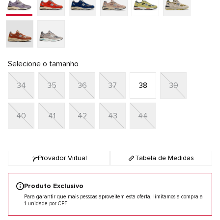
Selecione o tamanho
34
35
36
37
38
39
40
41
42
43
44
Provador Virtual
Tabela de Medidas
Produto Exclusivo
Para garantir que mais pessoas aproveitem esta oferta, limitamos a compra a
1 unidade por CPF.