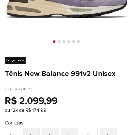
Lançamento
Tênis New Balance 991v2 Unisex
SKU
: 
4024873
R$
2
.
099
,
99
ou
12
x de
R$
174
,
99
Cor
Lilas