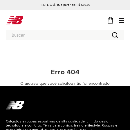
FRETE GRÁTIS a partir de R$ 599,99
Erro 404
O arquivo que você solicitou não foi encontrado
Calçados e roupas esportivas de alta qualidade, unindo design,
tecnologia e conforto. Tênis para corrida, treino e lifestyle. Roupas e
acessórios que maximizam seu desempenho e estilo.