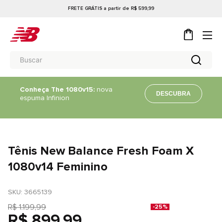
FRETE GRÁTIS a partir de R$ 599,99
Conheça The 1080v15:
nova
DESCUBRA
espuma Infinion
Tênis New Balance Fresh Foam X
1080v14 Feminino
SKU
: 
3665139
R$
1
.
199
,
99
-
25%
R$
899
,
99