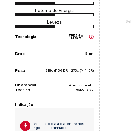
Retorno de Energia
Leveza
Se
Tecnologia
Drop
8 mm
Peso
218g (F 36 BR) | 273g (M 41 BR)
Diferencial
Amortecimento
Tecnico
responsivo
Indicação:
Ideal para o dia a dia, em treinos
longos ou caminhadas.