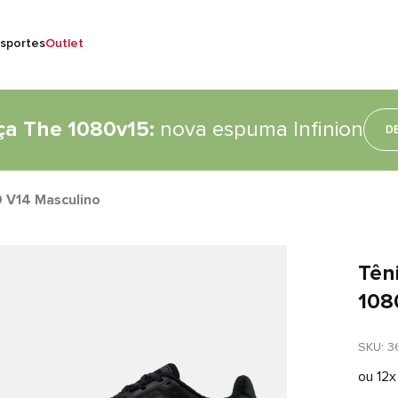
sportes
Outlet
a The 1080v15:
nova espuma Infinion
D
 V14 Masculino
Tên
108
SKU
: 
3
ou
12
x