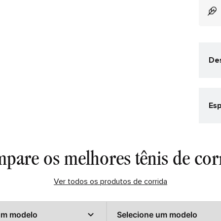
Des
O T
amo
tod
Esp
Mes
A a
Cat
lev
Foa
Corr
Co
pare os melhores tênis de cor
Pret
Gê
Ver todos os produtos de corrida
Mas
Det
CAB