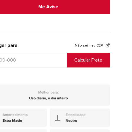
Me Avise
gar para:
Não sei meu CEP