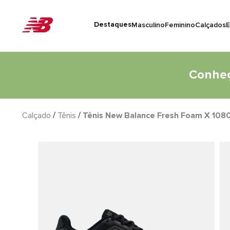
Destaques
Masculino
Feminino
Calçados
E
Conheç
Calçado
Tênis
Tênis New Balance Fresh Foam X 1080