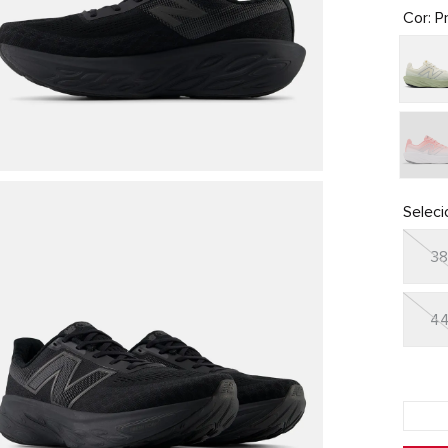
Cor
P
Selec
3
4