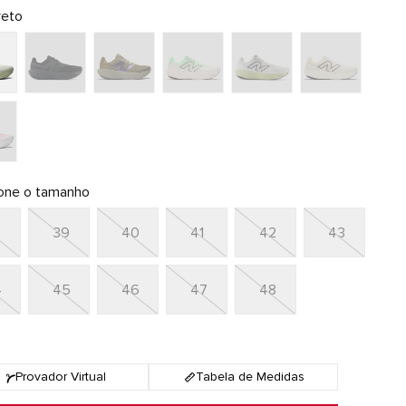
reto
ione o tamanho
8
39
40
41
42
43
4
45
46
47
48
Provador Virtual
Tabela de Medidas