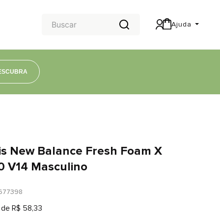
Ajuda
Central de Ajuda
Carteira & Trocas e devoluções
ESCUBRA
is New Balance Fresh Foam X
0 V14 Masculino
677398
 de
R$
58
,
33