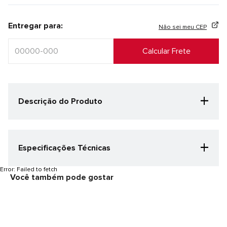
Entregar para:
Não sei meu CEP
+
Descrição do Produto
+
Especificações Técnicas
Categoria Especificação
Error:
Failed to fetch
Você também pode gostar
Corrida
Cor
Azul Claro/Marinho
Gênero
Feminino