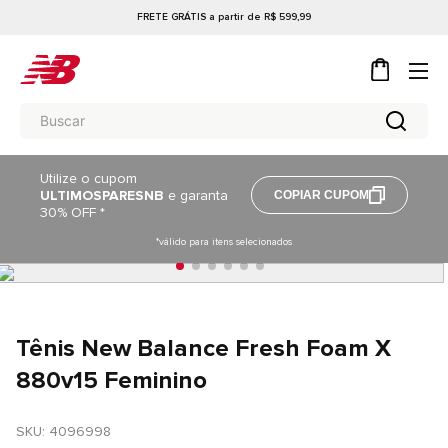
FRETE GRÁTIS a partir de R$ 599,99
Utilize o cupom
ULTIMOSPARESNB
e garanta
COPIAR CUPOM
30% OFF *
*válido para itens selecionados
Tênis New Balance Fresh Foam X
880v15 Feminino
SKU
: 
4096998