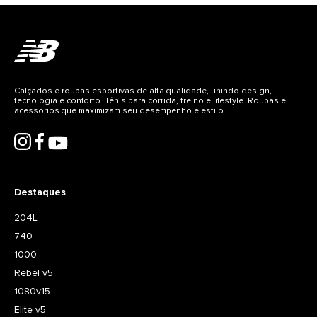
Detalhes do produto
CABEDAL: 85% TEXTIL 15% SINTETICO FORRO/PALMILHA: 100%
TEXTIL SOLA: 63% BORRACHA 37% EVA
Tecnologias
Calçados e roupas esportivas de alta qualidade, unindo design,
tecnologia e conforto. Tênis para corrida, treino e lifestyle. Roupas e
acessórios que maximizam seu desempenho e estilo.
Destaques
204L
740
1000
Rebel v5
1080v15
Elite v5