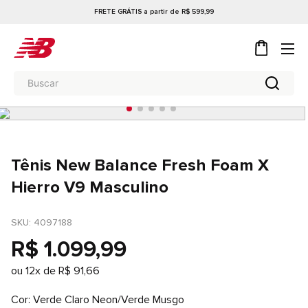
FRETE GRÁTIS a partir de R$ 599,99
Tênis New Balance Fresh Foam X
Hierro V9 Masculino
SKU
: 
4097188
R$
1
.
099
,
99
ou
12
x de
R$
91
,
66
Cor
Verde Claro Neon/Verde Musgo