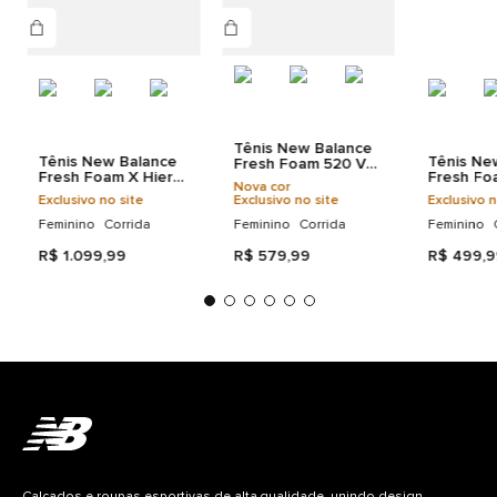
TEXTIL SOLA: 68% BORRACHA 32% EVA
Tecnologias
Tênis New Balance
Tênis New Balance
Tênis Ne
Fresh Foam 520 V9
Fresh Foam X Hierro
Fresh Fo
Feminino
Nova cor
V9 Feminino
Feminino
Exclusivo no site
Exclusivo no site
Exclusivo n
Feminino
Corrida
Feminino
Corrida
Feminino
R$
1
.
099
,
99
R$
579
,
99
R$
499
,
9
Calçados e roupas esportivas de alta qualidade, unindo design,