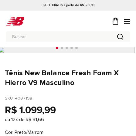
FRETE GRÁTIS a partir de R$ 599,99
Tênis New Balance Fresh Foam X
Hierro V9 Masculino
SKU
: 
4097198
R$
1
.
099
,
99
ou
12
x de
R$
91
,
66
Cor
Preto/Marrom