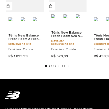
TEXTIL SOLA: 68% BORRACHA 32% EVA
Tecnologias
Tênis New Balance
Tênis New Balance
Tênis Ne
Fresh Foam 520 V9
Fresh Foam X Hierro
Fresh Fo
Feminino
Nova cor
V9 Feminino
Feminino
Exclusivo no site
Exclusivo no site
Exclusivo n
Feminino
Corrida
Feminino
Corrida
Feminino
R$
1
.
099
,
99
R$
579
,
99
R$
499
,
9
Calçados e roupas esportivas de alta qualidade, unindo design,