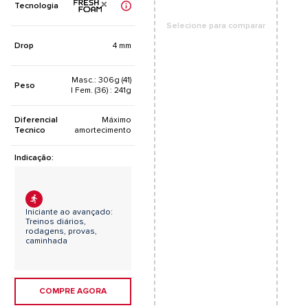
Tecnologia
Selecione para comparar
Drop
4 mm
Masc.: 306g (41)
Peso
| Fem. (36) : 241g
Diferencial
Máximo
Tecnico
amortecimento
Indicação:
Iniciante ao avançado:
Treinos diários,
rodagens, provas,
caminhada
COMPRE AGORA