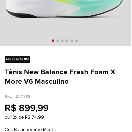
Exclusivo no site
Tênis New Balance Fresh Foam X
More V6 Masculino
SKU
: 
4321789
R$
899
,
99
ou
12
x de
R$
74
,
99
Cor
Branco/Verde Menta