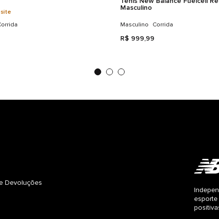
Tênis New Balance Fuelcell Re
Masculino
 site
orrida
Masculino
Corrida
R$
999
,
99
s e Devoluções
Indepen
esporte
positiv