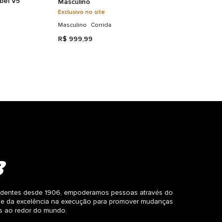
bel V5
Masculino
Exclusivo no site
Masculino
Corrida
R$
999
,
99
dentes desde 1906, empoderamos pessoas através do
 e da excelência na execução para promover mudanças
as ao redor do mundo.