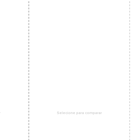
ineered Mesh oferece respirabilidade e suporte; -
nologia FantomFit - Proporciona suporte ultraleve
 uma estrutura sem costuras.
r
Selecione para comparar