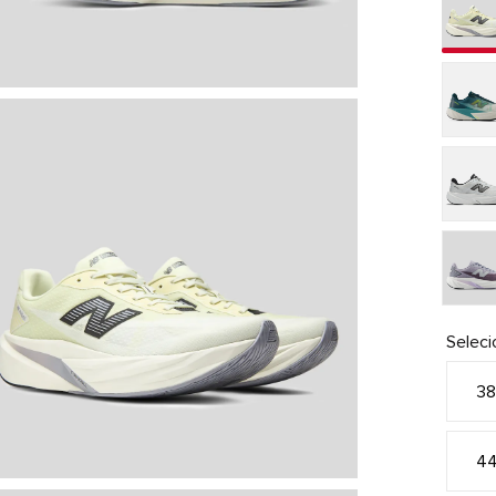
Selec
3
4