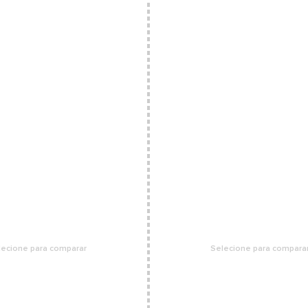
Eng
Tec
com
lecione para comparar
Selecione para compara