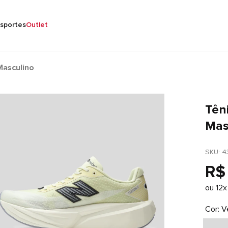
sportes
Outlet
Masculino
Tên
Mas
SKU
: 
4
R$
ou
12
x
Cor
V