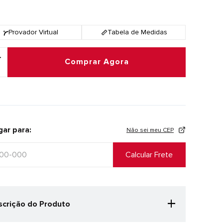
Provador Virtual
Tabela de Medidas
Comprar Agora
gar para:
Não sei meu CEP
+
crição do Produto