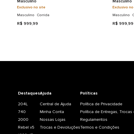
Masculino
Masculino
Exclusivo no site
Exclusivo no
Masculino
Corrida
Masculino
C
R$
999
,
99
R$
999
,
99
Destaques
Ajuda
Políticas
204L
Central de Ajuda
Política de Privacidade
740
Minha Conta
Política de Entregas, Troca
2000
Nossas Lojas
Regulamentos
Rebel v5
Trocas e Devoluções
Termos e Condições