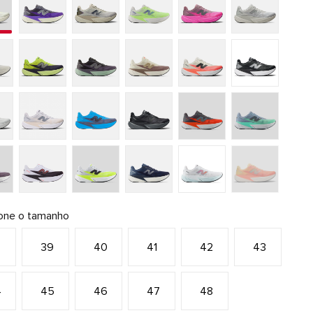
ione o tamanho
8
39
40
41
42
43
4
45
46
47
48