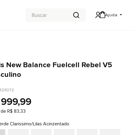
Ajuda
Central de Ajuda
Carteira & Trocas e devoluções
is New Balance Fuelcell Rebel V5
culino
323072
999
,
99
 de
R$
83
,
33
erde Clarissimo/Lilas Acinzentado