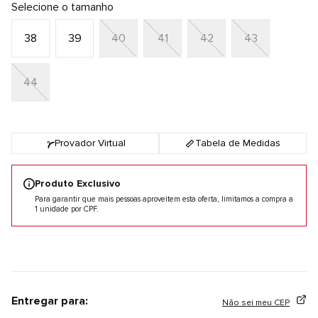
Selecione o tamanho
38
39
40
41
42
43
44
Provador Virtual
Tabela de Medidas
Produto Exclusivo
Para garantir que mais pessoas aproveitem esta oferta, limitamos a compra a
1 unidade por CPF.
Entregar para:
Não sei meu CEP