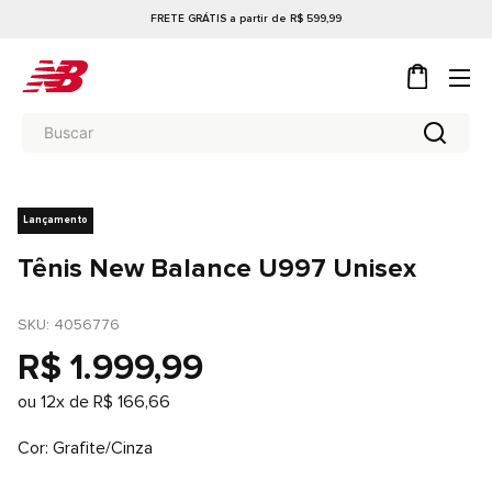
FRETE GRÁTIS a partir de R$ 599,99
Lançamento
Tênis New Balance U997 Unisex
SKU
: 
4056776
R$
1
.
999
,
99
ou
12
x de
R$
166
,
66
Cor
Grafite/Cinza