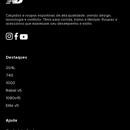
décadas;
A tecnologia de amortecimento ENCAP combina
espuma leve com um aro de poliuretano durável;
Calçados e roupas esportivas de alta qualidade, unindo design,
Entressola e calcanhar com amortecimento em
tecnologia e conforto. Tênis para corrida, treino e lifestyle. Roupas e
EVA leve;
acessórios que maximizam seu desempenho e estilo.
Solado em borracha resistente e de alta
durabilidade.
O calçado New Balance Made in USA contém 70% ou
mais de valor agregado domesticamente. A linha
Made in USA representa uma parcela limitada das
vendas da New Balance nos Estados Unidos.
Destaques
204L
740
1000
Rebel v5
1080v15
Elite v5
Ajuda