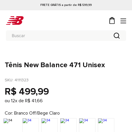
FRETE GRÁTIS a partir de R$ 599,99
Tênis New Balance 471 Unisex
SKU
: 
4111323
R$
499
,
99
ou
12
x de
R$
41
,
66
Cor
Branco Off/Bege Claro