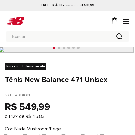
FRETE GRÁTIS a partir de R$ 599,99
Nova cor
Exclusivo no site
Tênis New Balance 471 Unisex
SKU
: 
4314011
R$
549
,
99
ou
12
x de
R$
45
,
83
Cor
Nude Mushroom/Bege