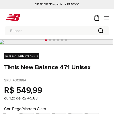
FRETE GRÁTIS a partir de R$ 599,99
Nova cor
Exclusivo no site
Tênis New Balance 471 Unisex
SKU
: 
4313884
R$
549
,
99
ou
12
x de
R$
45
,
83
Cor
Bege/Marrom Claro