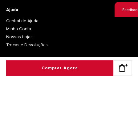
Ajuda
Feedbac
Central de Ajuda
Minha Conta
Nossas Lojas
Trocas e Devoluções
Políticas
Comprar Agora
Política de Privacidade
Política de Trocas e Devoluções
Regulamentos
Termos e Condições
Copyright © 2018 NewBalance, Inc. Todos os direitos reservados.
New Brasil Artigos Esportivos Ltda | CNPJ: 45.075.049/0001-41
Av. Queiroz Filho, 1560 - Torre Canário - 4º Andar - CEP: 05319-000 - Vila Hamburguesa,
São Paulo - SP