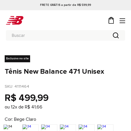
FRETE GRÁTIS a partir de R$ 599,99
Exclusivo no site
Tênis New Balance 471 Unisex
SKU
: 
4111464
R$
499
,
99
ou
12
x de
R$
41
,
66
Cor
Bege Claro