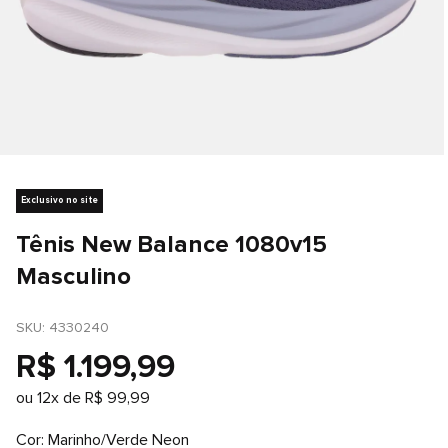
Exclusivo no site
Tênis New Balance 1080v15
Masculino
SKU
: 
4330240
R$
1
.
199
,
99
ou
12
x de
R$
99
,
99
Cor
Marinho/Verde Neon