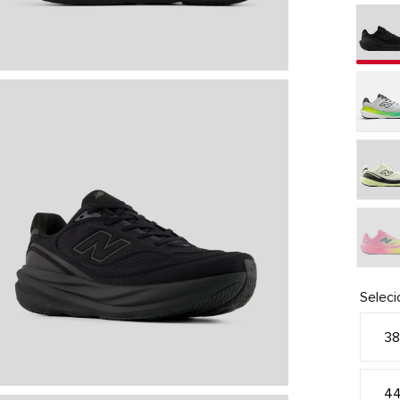
Selec
3
4