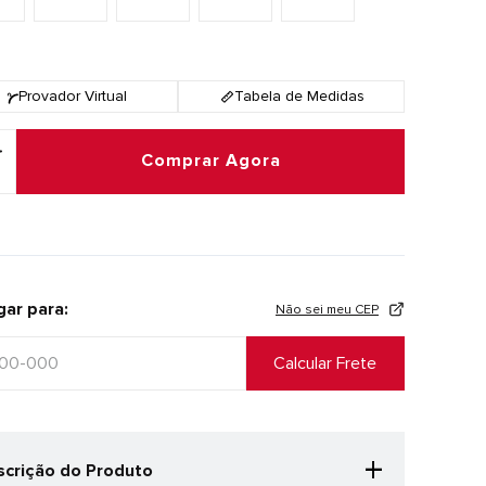
Provador Virtual
Tabela de Medidas
Comprar Agora
gar para:
Não sei meu CEP
+
crição do Produto