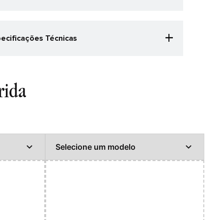
+
ecificações Técnicas
egoria Especificação
ida
r
rida
o/Preto Metalizado
nero
culino
alhes do produto
EDAL: 81,37% TEXTIL 18,63% SINTETICO FORRO: 100% TEXTIL
MILHA: 80% TEXTIL 20% EVA SOLA: 80% EVA 20% BORRACHA
nologias