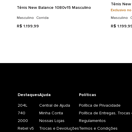
Tênis New 
Tênis New Balance 1080v15 Masculino
Exclusivo no
Masculino
Corrida
Masculino
C
R$
1
.
199
,
99
R$
1
.
199
,
9
Destaques
Ajuda
Políticas
204L
Central de Ajuda
Política de Privacidade
740
Minha Conta
Política de Entregas, Troca
2000
Nossas Lojas
Regulamentos
Rebel v5
Trocas e Devoluções
Termos e Condições