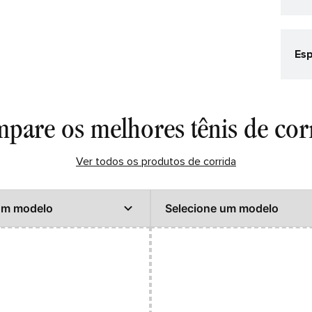
Esp
Cat
Corr
Co
pare os melhores tênis de cor
Pret
Gê
Ver todos os produtos de corrida
Mas
Det
CAB
PAL
Tec