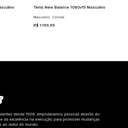
sculino
Tênis New Balance 1080v15 Masculino
Masculino
Corrida
R$
1
.
199
,
99
dentes desde 1906, empoderamos pessoas através do
 e da excelência na execução para promover mudanças
as ao redor do mundo.