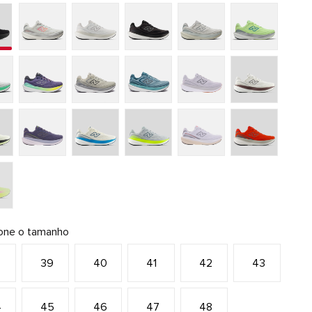
ione o tamanho
8
39
40
41
42
43
4
45
46
47
48