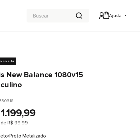
Ajuda
Central de Ajuda
Carteira & Trocas e devoluções
vo no site
is New Balance 1080v15
culino
330318
1
.
199
,
99
 de
R$
99
,
99
reto/Preto Metalizado