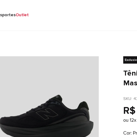
sportes
Outlet
Exclusi
Tên
Mas
SKU
: 
4
R$
ou
12
x
Cor
P