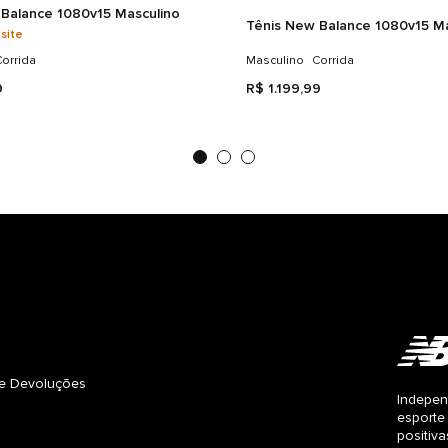
Balance 1080v15 Masculino
Tênis New Balance 1080v15 Ma
 site
orrida
Masculino
Corrida
9
R$
1
.
199
,
99
s e Devoluções
Indepen
esporte
positiv