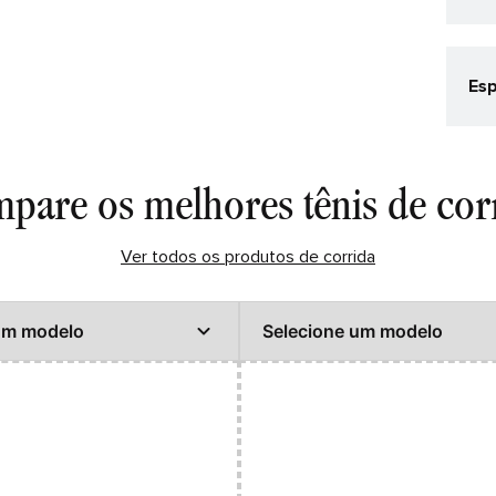
Esp
Cat
Corr
Co
pare os melhores tênis de cor
Azul
Gê
Ver todos os produtos de corrida
Mas
Det
CAB
PAL
Tec