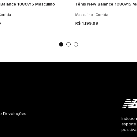
Balance 1080v15 Masculino
Tênis New Balance 1080v15 Ma
orrida
Masculino
Corrida
9
R$
1
.
199
,
99
s e Devoluções
Indepen
esporte
positiv