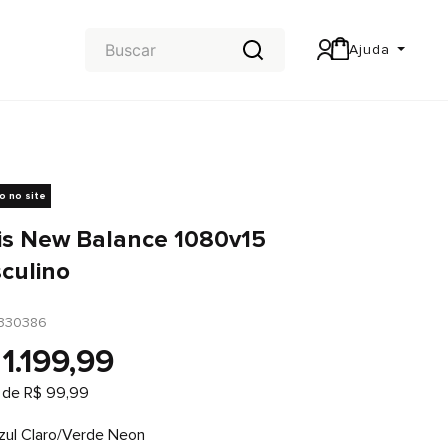
Ajuda
Central de Ajuda
Carteira & Trocas e devoluções
vo no site
is New Balance 1080v15
culino
330386
1
.
199
,
99
 de
R$
99
,
99
zul Claro/Verde Neon