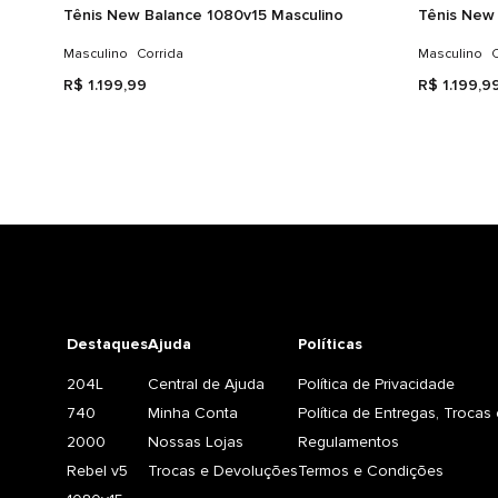
Tênis New Balance 1080v15 Masculino
Tênis New 
Masculino
Corrida
Masculino
C
R$
1
.
199
,
99
R$
1
.
199
,
9
Destaques
Ajuda
Políticas
204L
Central de Ajuda
Política de Privacidade
740
Minha Conta
Política de Entregas, Troca
2000
Nossas Lojas
Regulamentos
Rebel v5
Trocas e Devoluções
Termos e Condições