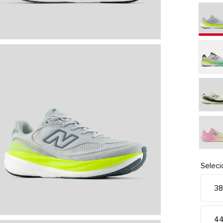
Selec
3
4