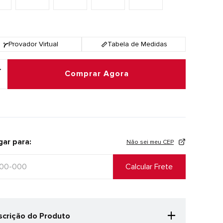
Provador Virtual
Tabela de Medidas
Comprar Agora
gar para:
Não sei meu CEP
+
crição do Produto