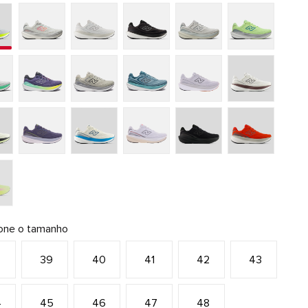
ione o tamanho
8
39
40
41
42
43
4
45
46
47
48