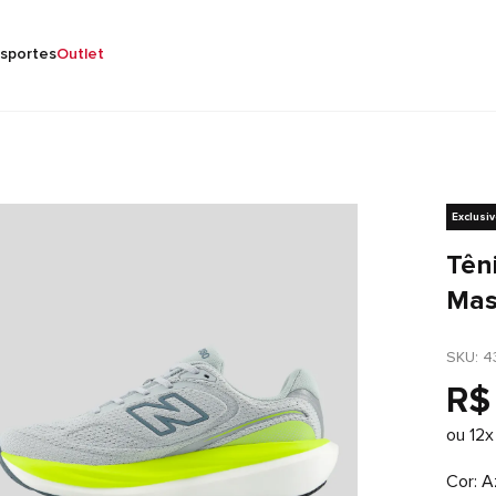
sportes
Outlet
Exclusi
Tên
Mas
SKU
: 
4
R$
ou
12
x
Cor
A