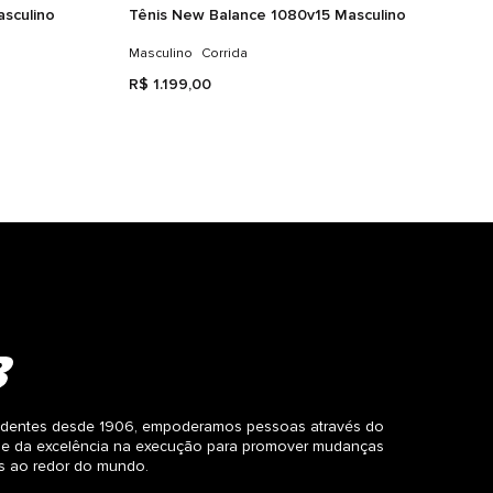
sculino
Tênis New Balance 1080v15 Masculino
Masculino
Corrida
R$
1
.
199
,
00
dentes desde 1906, empoderamos pessoas através do
 e da excelência na execução para promover mudanças
as ao redor do mundo.